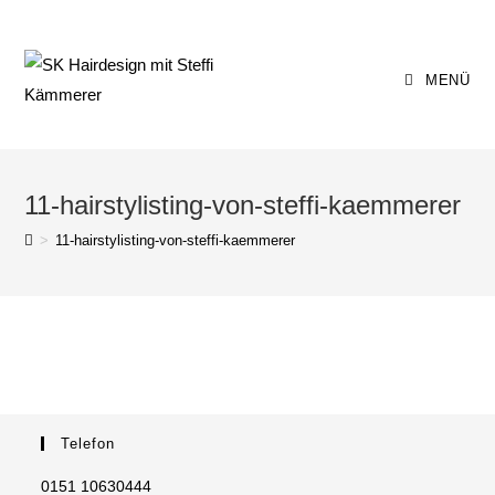
Zum
Inhalt
springen
MENÜ
11-hairstylisting-von-steffi-kaemmerer
>
11-hairstylisting-von-steffi-kaemmerer
Telefon
0151 10630444