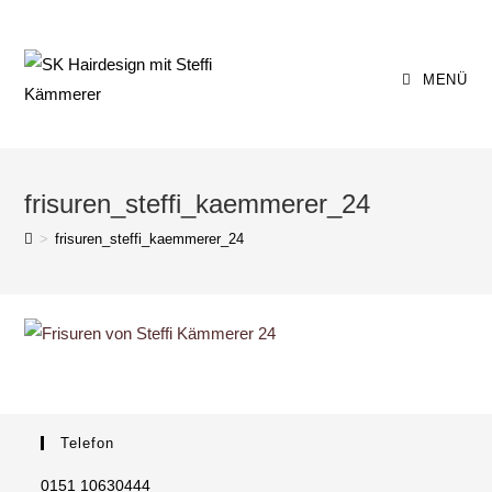
Zum
Inhalt
springen
MENÜ
frisuren_steffi_kaemmerer_24
>
frisuren_steffi_kaemmerer_24
Telefon
0151 10630444